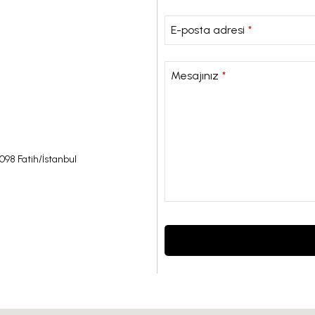
E-posta adresi
*
Mesajınız
*
098 Fatih/İstanbul
This
field
should