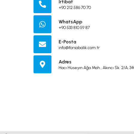
İrtibat
+90 212 586 70 70
WhatsApp
+90 533 810 59 87
E-Posta
info@forsabalik.com.tr
Adres
Hacı Hüseyın Ağa Mah., Akıncı Sk. 2/A, 34